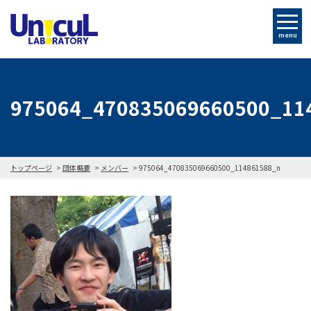
menu
975064_470835069660500_11
トップページ
団体概要
メンバー
975064_470835069660500_114861588_n