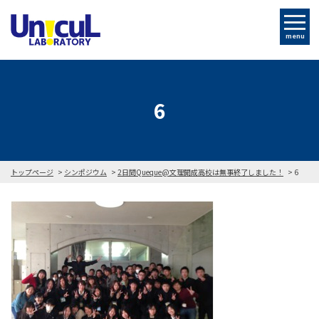
menu
6
トップページ
シンポジウム
2日間Queque@文理開成高校は無事終了しました！
6