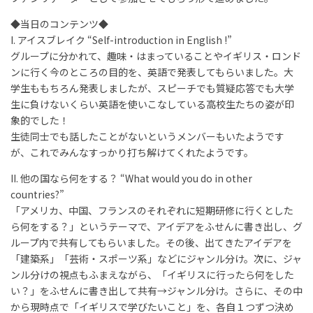
◆当日のコンテンツ◆
I. アイスブレイク “Self-introduction in English !”
グループに分かれて、趣味・はまっていることやイギリス・ロンド
ンに行く今のところの目的を、英語で発表してもらいました。大
学生ももちろん発表しましたが、スピーチでも質疑応答でも大学
生に負けないくらい英語を使いこなしている高校生たちの姿が印
象的でした！
生徒同士でも話したことがないというメンバーもいたようです
が、これでみんなすっかり打ち解けてくれたようです。
II. 他の国なら何をする？ “What would you do in other
countries?”
「アメリカ、中国、フランスのそれぞれに短期研修に行くとした
ら何をする？」というテーマで、アイデアをふせんに書き出し、グ
ループ内で共有してもらいました。その後、出てきたアイデアを
「建築系」「芸術・スポーツ系」などにジャンル分け。次に、ジャ
ンル分けの視点もふまえながら、「イギリスに行ったら何をした
い？」をふせんに書き出して共有→ジャンル分け。さらに、その中
から現時点で「イギリスで学びたいこと」を、各自１つずつ決め