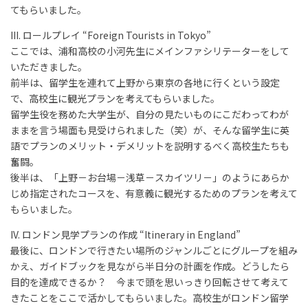
てもらいました。
III. ロールプレイ “Foreign Tourists in Tokyo”
ここでは、浦和高校の小河先生にメインファシリテーターをして
いただきました。
前半は、留学生を連れて上野から東京の各地に行くという設定
で、高校生に観光プランを考えてもらいました。
留学生役を務めた大学生が、自分の見たいものにこだわってわが
ままを言う場面も見受けられました（笑）が、そんな留学生に英
語でプランのメリット・デメリットを説明するべく高校生たちも
奮闘。
後半は、「上野－お台場－浅草－スカイツリ－」のようにあらか
じめ指定されたコースを、有意義に観光するためのプランを考えて
もらいました。
IV. ロンドン見学プランの作成 “Itinerary in England”
最後に、ロンドンで行きたい場所のジャンルごとにグループを組み
かえ、ガイドブックを見ながら半日分の計画を作成。どうしたら
目的を達成できるか？ 今まで頭を思いっきり回転させて考えて
きたことをここで活かしてもらいました。高校生がロンドン留学