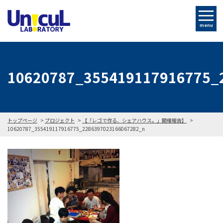
menu
10620787_355419117916775_
トップページ
プロジェクト
【「レゴで作る、シェアハウス。」開催報告】
10620787_355419117916775_2286397023166067282_n