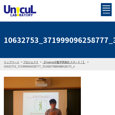
menu
10632753_371999096258777_
トップページ
プロジェクト
【Queque＠聖学院高校 スタート！】
10632753_371999096258777_3526507988668928375_n