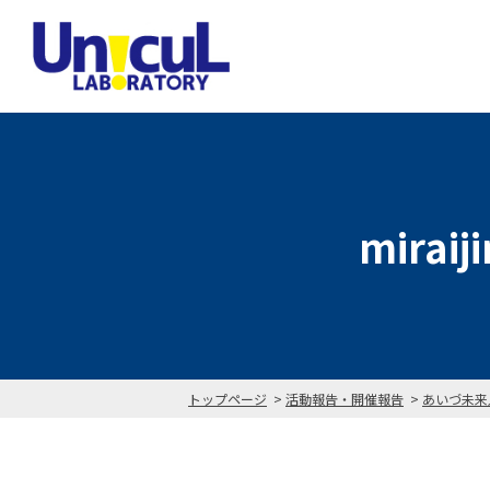
miraij
トップページ
活動報告・開催報告
あいづ未来