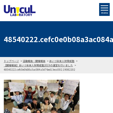
menu
48540222.cefc0e0b08a3ac084
トップページ
活動報告・開催報告
あいづ未来人財育成塾
【開催報告】あいづ未来人財育成塾2019の運営を行いました
48540222.cefc0e0b08a3ac084a3d76ed13ecd302.19082202