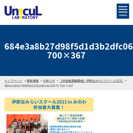
menu
684e3a8b27d98f5d1d3b2dfc06
700×367
トップページ
更新情報
お知らせ
【参加者募集開始】伊那谷みらいスクール2021
684e3a8b27d98f5d1d3b2dfc06c20070-700×367