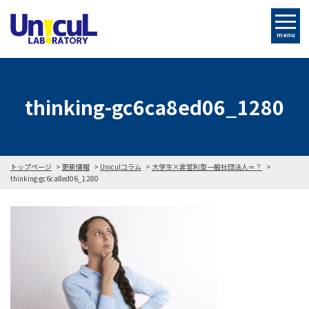
menu
thinking-gc6ca8ed06_1280
トップページ
更新情報
Uniculコラム
大学生×非営利型一般社団法人＝？
thinking-gc6ca8ed06_1280