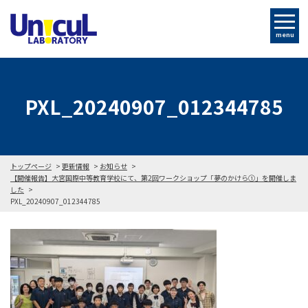
menu
PXL_20240907_012344785
トップページ
更新情報
お知らせ
【開催報告】大宮国際中等教育学校にて、第2回ワークショップ「夢のかけら①」を開催しま
した
PXL_20240907_012344785