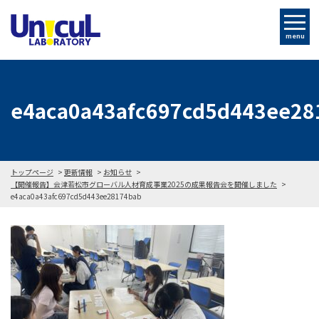
menu
e4aca0a43afc697cd5d443ee28
トップページ
更新情報
お知らせ
【開催報告】会津若松市グローバル人材育成事業2025の成果報告会を開催しました
e4aca0a43afc697cd5d443ee28174bab