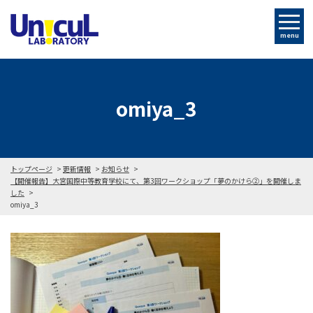
menu
omiya_3
トップページ
更新情報
お知らせ
【開催報告】大宮国際中等教育学校にて、第3回ワークショップ「夢のかけら②」を開催しま
した
omiya_3